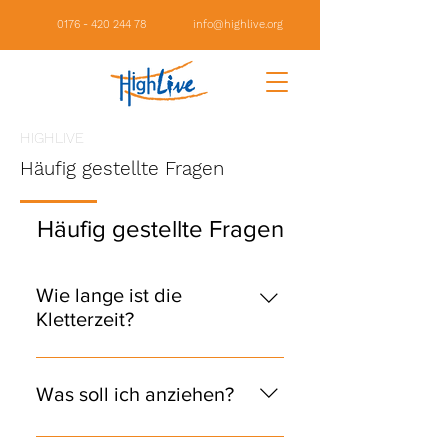
0176 - 420 244 78
info@highlive.org
HIGHLIVE
Häufig gestellte Fragen
Häufig gestellte Fragen
Wie lange ist die
Kletterzeit?
Die Nutzdauer für den
Waldseilgarten beträgt 3 Stunden
Was soll ich anziehen?
(incl. Sicherheitsunterweisung).
Danach müsste man nachzahlen.
Robuste, ausreichend warme und