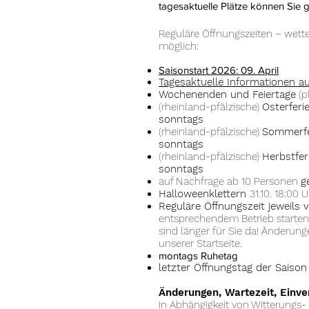
tagesaktuelle Plätze können Sie g
Reguläre Öffnungszeiten – wet
möglich:
Saisonstart 2026: 09. April
Tagesaktuelle Informationen au
Wochenenden und Feiertage
(p
(rhei
nland-pfälzische)
Oster
feri
sonntags
(rheinland-pfälzische)
Sommerfer
sonntags
(rheinland-pfälzische)
Herbstfer
sonntags
auf Nachfrage ab 10 Personen
g
Halloweenklettern
31.10. 18:00 
Reguläre Öffnungszeit jeweils 
entsprechendem Betrieb starten 
sind länger für Sie da! Änderunge
unserer Startseite.
montags Ruhetag
letzter Öffnungstag der Saison 
Änderungen, Wartezeit, Einve
In Abhängigkeit von Witterungs-