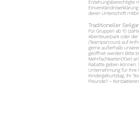
Erziehungsberechtigte 
Einverständniserklärung
deren Unterschrift mitbr
Traditioneller Seilg
Für Gruppen ab 10 (zah
Abenteuerpark oder der T
(Teamparcours) auf Anf
gerne außerhalb unserer
geöffnet werden! Bitte b
Mehrfachkarten(10er) a
Rabatte geben können. 
Unternehmung für Ihre S
Kindergeburtstag, Ihr Te
Freunde? – Kontaktieren