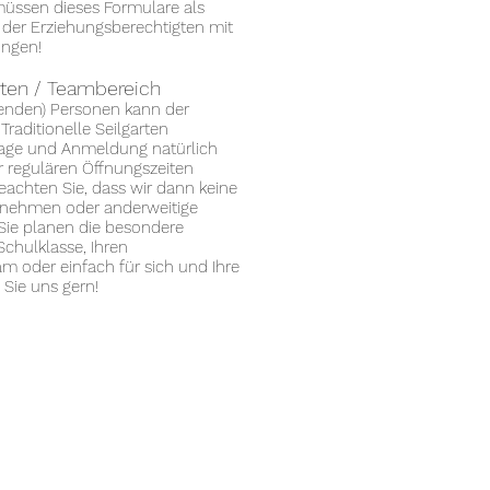
müssen dieses Formulare als
 der Erziehungsberechtigten mit
ingen!
arten / Teambereich
lenden) Personen kann der
raditionelle Seilgarten
rage und Anmeldung natürlich
 regulären Öffnungszeiten
eachten Sie, dass wir dann keine
nnehmen oder anderweitige
Sie planen die besondere
chulklasse, Ihren
am oder einfach für sich und Ihre
 Sie uns gern!