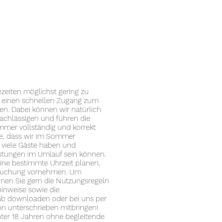
zeiten möglichst gering zu
n einen schnellen Zugang zum
n. Dabei können wir natürlich
nachlässigen und führen die
mmer vollständig und korrekt
ie, dass wir im Sommer
) viele Gäste haben und
stungen im Umlauf sein können.
eine bestimmte Uhrzeit planen,
 Buchung vornehmen. Um
nnen Sie gern die Nutzungsregeln
inweise sowie die
ab downloaden oder bei uns per
n unterschrieben mitbringen!
ter 18 Jahren ohne begleitende