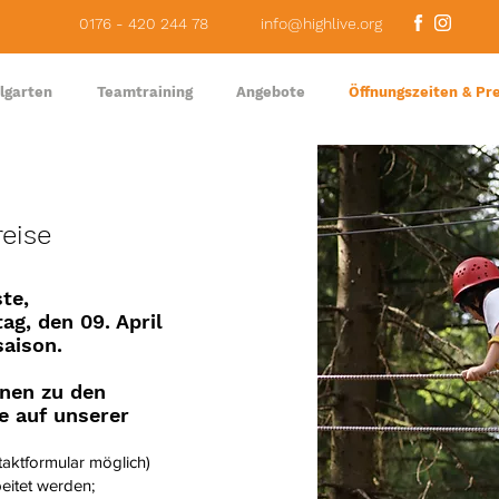
0176 - 420 244 78
info@highlive.org
lgarten
Teamtraining
Angebote
Öffnungszeiten & Pr
reise
ste,
g, den 09. April
saison.
onen zu den
e auf unserer
aktformular möglich)
eitet werden;