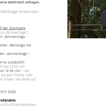
erne telefonisch anfragen.
terabhängige Änderungen
f der Startseite
lus „Brückentage“)
en: donnerstags -
ien: dienstags bis
ien: donnerstags -
erne zusätzlich
Uhr bis 22:00 Uhr
von 12-18 Uhr
– bei
wir gern früher oder
n finden Sie direkt auf
01.11 2026
rständnis
 und Lichtverhältnissen