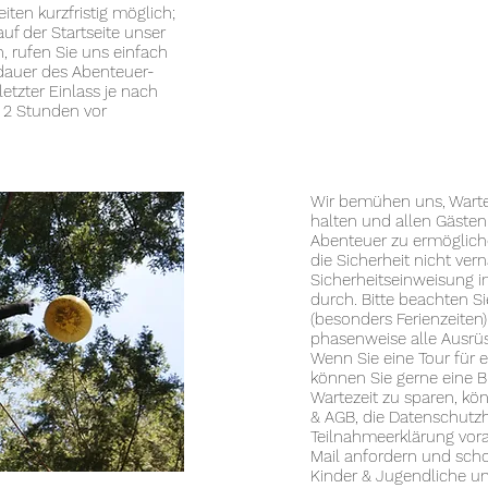
iten kurzfristig möglich;
auf der Startseite unser
, rufen Sie uns einfach
zdauer des Abenteuer-
etzter Einlass je nach
– 2 Stunden vor
Wir bemühen uns, Warte
halten und allen Gäste
Abenteuer zu ermögliche
die Sicherheit nicht ver
Sicherheitseinweisung i
durch. Bitte beachten S
(besonders Ferienzeiten
phasenweise alle Ausrü
Wenn Sie eine Tour für 
können Sie gerne eine
Wartezeit zu sparen, kö
& AGB, die Datenschutzh
Teilnahmeerklärung vor
Mail anfordern und scho
Kinder & Jugendliche un