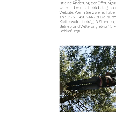
ist eine Änderung der Öffnungsze
wir melden dies betriebstäglich 
Website. Wenn Sie Zweifel haben
an : 0176 – 420 244 78! Die Nut
Kletterwalds beträgt 3 Stunden, l
Betrieb und Witterung etwa 1,5 
Schließung!